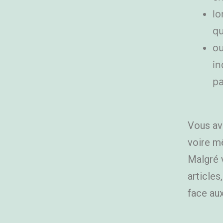
lo
qu
ou
in
pa
Vous ave
voire mê
Malgré v
articles
face au