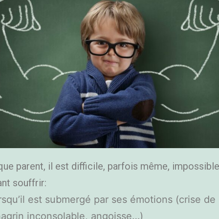
que parent, il est difficile, parfois même, impossibl
nt souffrir:
rsqu’il est submergé par ses émotions (crise de 
agrin inconsolable, angoisse…)