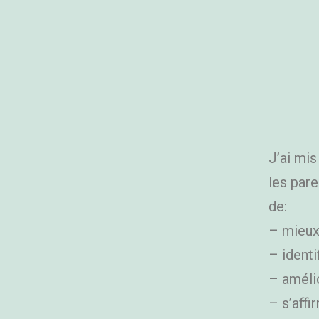
J’ai mi
les par
de:
– mieux
– identi
– améli
– s’affi