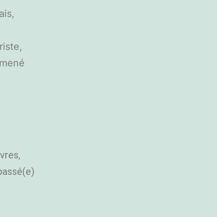
ais,
riste,
almené
vres,
épassé(e)