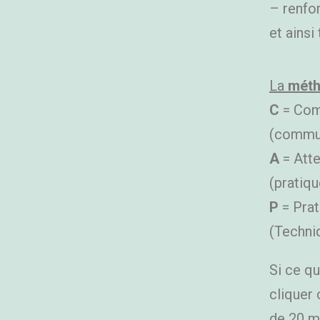
– renfor
et ainsi
La
mét
C
= Com
(commun
A
= Atte
(pratiqu
P
= Prat
(Techni
Si ce qu
cliquer 
de 20 m