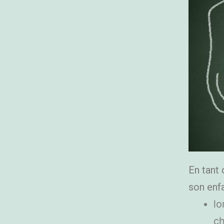
En tant 
son enfa
lo
ch