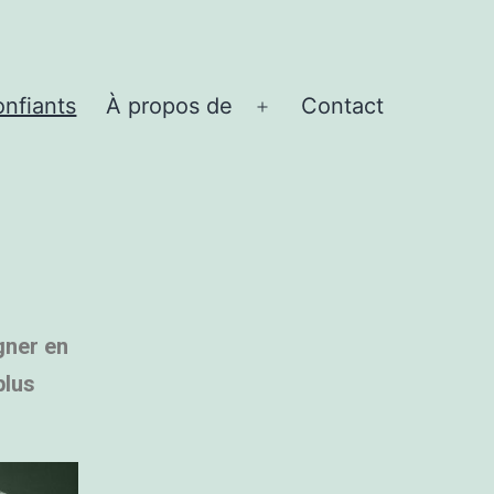
nfiants
À propos de
Contact
gner en
plus