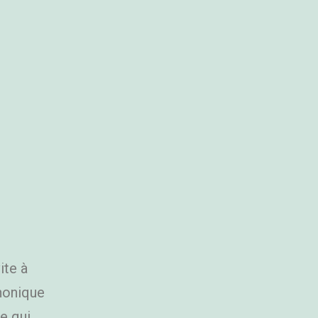
ite à
phonique
e qui